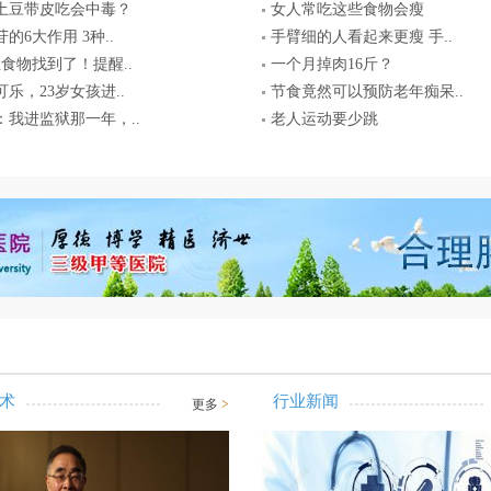
土豆带皮吃会中毒？
女人常吃这些食物会瘦
的6大作用 3种..
手臂细的人看起来更瘦 手..
血食物找到了！提醒..
一个月掉肉16斤？
乐，23岁女孩进..
节食竟然可以预防老年痴呆..
：我进监狱那一年，..
老人运动要少跳
术
行业新闻
更多
>