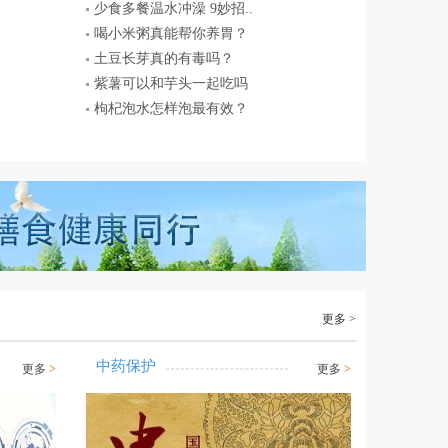
少食多餐温水冲澡 9妙招..
喝小米粥真能帮你养胃？
土豆长芽真的有毒吗？
紫薯可以和芋头一起吃吗
枸杞泡水怎样泡最有效？
更多 >
中药保护
更多
>
更多
>