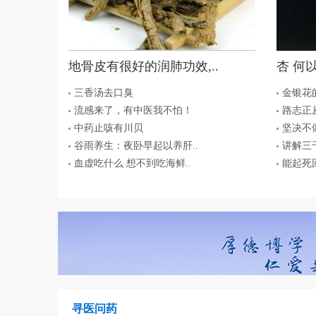
地骨皮有很好的润肺功效,..
杏 何
三香汤去口臭
金银花
流感来了，有中医我不怕！
路志正从
中药止咳有川贝
坚决不做“
谷雨养生：夜卧早起以养肝..
讲解三
血虚吃什么 想不到吃海鲜..
能起死
寻医问药