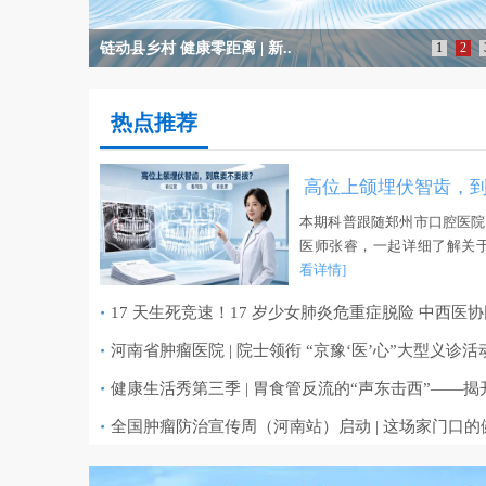
链动县乡村 健康零距离 | 新..
1
2
热点推荐
高位上颌埋伏智齿，
本期科普跟随郑州市口腔医院
医师张睿，一起详细了解关
看详情]