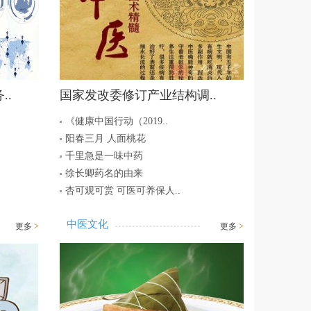
..
国家发改委修订产业结构调..
《健康中国行动（2019..
阳春三月 人面桃花
千里急是一味中药
徐长卿药名的由来
杏可观可赏 可医可养保人..
中医文化
更多
>
更多
>