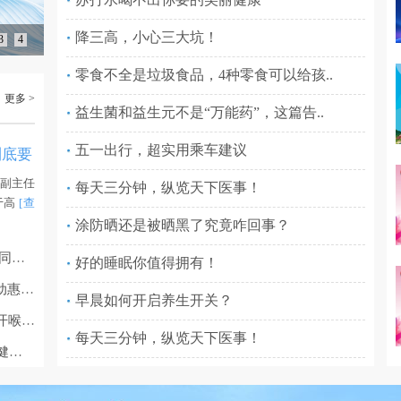
降三高，小心三大坑！
3
4
零食不全是垃圾食品，4种零食可以给孩..
更多 >
益生菌和益生元不是“万能药”，这篇告..
五一出行，超实用乘车建议
到底要
副主任
每天三分钟，纵览天下医事！
于高
[查
涂防晒还是被晒黑了究竟咋回事？
17 天生死竞速！17 岁少女肺炎危重症脱险 中西医协同托举生命希望
好的睡眠你值得拥有！
河南省肿瘤医院 | 院士领衔 “京豫‘医’心”大型义诊活动惠民生
早晨如何开启养生开关？
健康生活秀第三季 | 胃食管反流的“声东击西”——揭开喉咙不适的隐藏病因
每天三分钟，纵览天下医事！
全国肿瘤防治宣传周（河南站）启动 | 这场家门口的健康服务干货满满，市民：“来值了！”