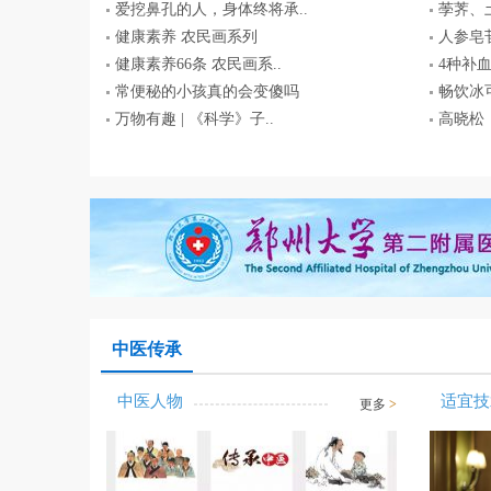
爱挖鼻孔的人，身体终将承..
荸荠、
健康素养 农民画系列
人参皂苷
健康素养66条 农民画系..
4种补
常便秘的小孩真的会变傻吗
畅饮冰可
万物有趣 | 《科学》子..
高晓松
中医传承
中医人物
适宜技
更多
>