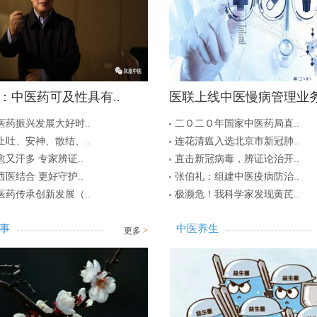
：中医药可及性具有..
医联上线中医慢病管理业务
医药振兴发展大好时..
二Ｏ二Ｏ年国家中医药局直..
止吐、安神、散结、..
连花清瘟入选北京市新冠肺..
又汗多 专家辨证..
直击新冠病毒，辨证论治开..
医结合 更好守护..
张伯礼：组建中医疫病防治..
医药传承创新发展（..
极濒危！我科学家发现黄芪..
事
中医养生
更多
>