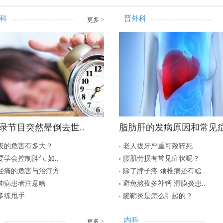
科
普外科
更多
>
录节目突然晕倒去世..
脂肪肝的发病原因和常见症
夜的危害有多大？
老人拔牙严重可致猝死
学会控制脾气 如..
腰肌劳损有常见症状呢？
经痛的危害与治疗方..
除了脖子疼 颈椎病还有啥..
神病患者注意啥
避免熬夜多补钙 滑膜炎患..
多练甩手
腱鞘炎是怎么引起的？
内科
更多
>