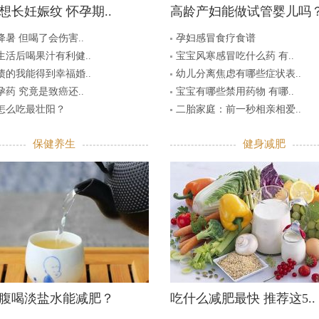
想长妊娠纹 怀孕期..
高龄产妇能做试管婴儿吗
暑 但喝了会伤害..
孕妇感冒食疗食谱
生活后喝果汁有利健..
宝宝风寒感冒吃什么药 有..
债的我能得到幸福婚..
幼儿分离焦虑有哪些症状表..
药 究竟是致癌还..
宝宝有哪些禁用药物 有哪..
怎么吃最壮阳？
二胎家庭：前一秒相亲相爱..
保健养生
健身减肥
腹喝淡盐水能减肥？
吃什么减肥最快 推荐这5..