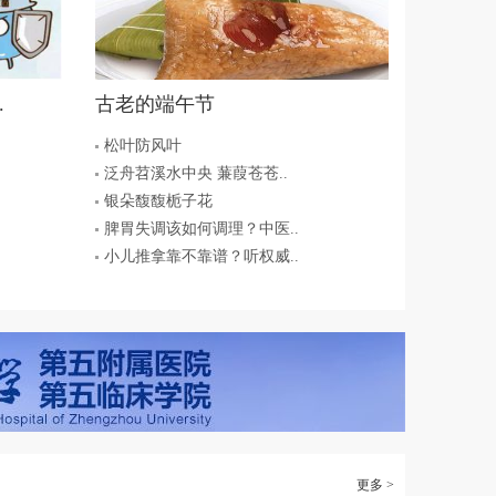
.
古老的端午节
松叶防风叶
泛舟苕溪水中央 蒹葭苍苍..
银朵馥馥栀子花
脾胃失调该如何调理？中医..
小儿推拿靠不靠谱？听权威..
更多 >