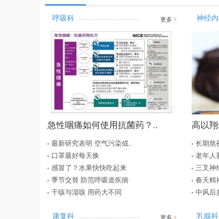
呼吸科
神经内
更多
>
急性咽痛如何使用抗菌药？..
高以翔
最新研究表明 空气污染或..
长期熬
口罩最好每天换
老年人要
感冒了？水果快快吃起来
三叉神
季节交替 防范呼吸道疾病
春天精
干咳与湿咳 用药大不同
中风后
康复科
乳腺科
更多
>