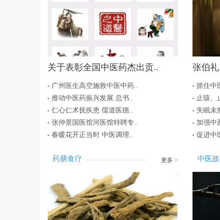
关于表彰全国中医药杰出贡..
张伯礼
广州医生高空施救中医中药..
抓住中
推动中医药振兴发展 总书..
止咳、
仁心仁术抚疾患 儒道医德..
失眠未愈
张仲景国医馆河医馆特聘专..
加强中西
春暖花开正当时 中医调理..
促进中
药膳食疗
中医故
更多
>