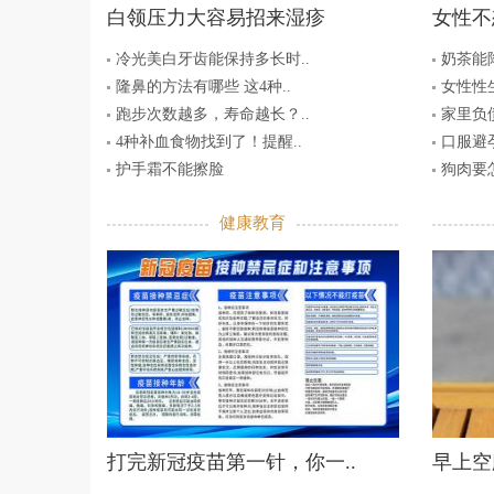
白领压力大容易招来湿疹
女性不
冷光美白牙齿能保持多长时..
奶茶能降
隆鼻的方法有哪些 这4种..
女性性
跑步次数越多，寿命越长？..
家里负
4种补血食物找到了！提醒..
口服避孕
护手霜不能擦脸
狗肉要
健康教育
打完新冠疫苗第一针，你一..
早上空