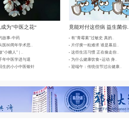
以成为”中医之花“
竟能对付这些病 益生菌你.
的故事-中药
有“青霉素”过敏史 真的..
医80周年学术思..
片仔癀一粒难求 谁是幕后..
小糖人” | ..
这些生活习惯 正在偷走你..
千年中医学进与退
为什么健康饮食+运动 身..
回生的小小中医银针
迎端午：传统佳节过出健康..