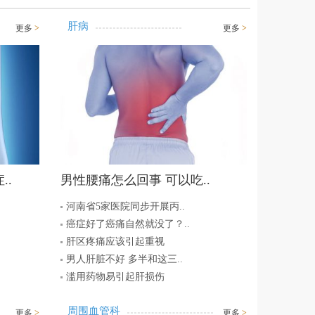
肝病
更多
>
更多
>
..
男性腰痛怎么回事 可以吃..
河南省5家医院同步开展丙..
癌症好了癌痛自然就没了？..
肝区疼痛应该引起重视
男人肝脏不好 多半和这三..
滥用药物易引起肝损伤
周围血管科
更多
>
更多
>