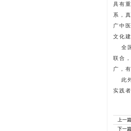
具有
系，
广中
文化
全
联合
广，
此
实践
上一
下一