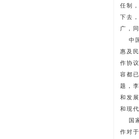
任制
下去
广，
中
惠及
作协
容都
题，
和发
和现
国
作对