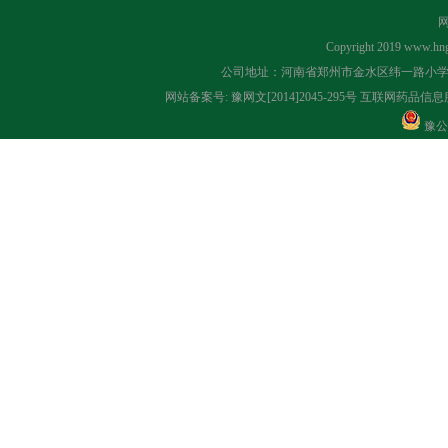
Copyright 2019
www.hng
公司地址：河南省郑州市金水区纬一路小学对面 联系
网站备案号:
豫网文[2014]2045-295号
互联网药品信息服务
豫公网