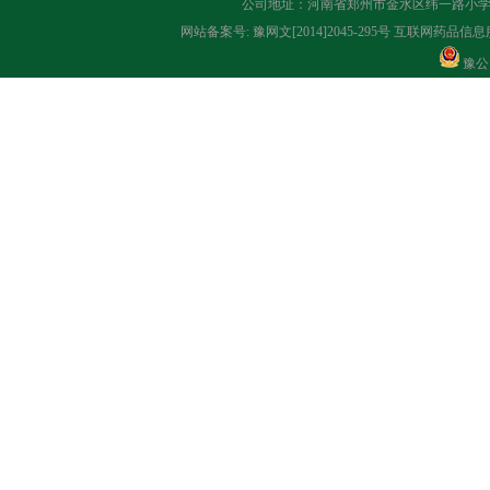
公司地址：河南省郑州市金水区纬一路小学对面 联系
网站备案号:
豫网文[2014]2045-295号
互联网药品信息服务
豫公网