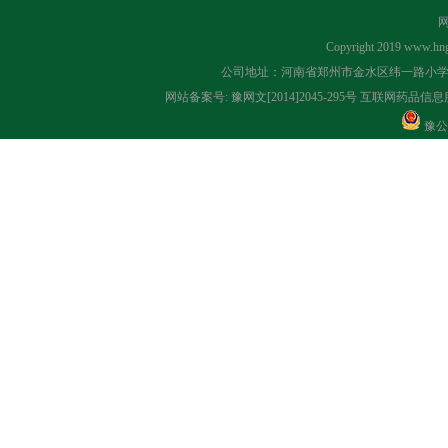
Copyright 2019
www.hng
公司地址：河南省郑州市金水区纬一路小学对面 联系
网站备案号:
豫网文[2014]2045-295号
互联网药品信息服务
豫公网