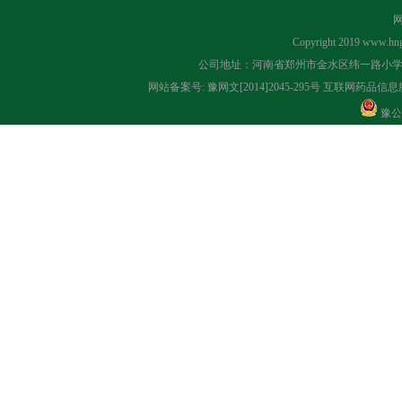
Copyright 2019
www.hng
公司地址：河南省郑州市金水区纬一路小学对面 联系
网站备案号:
豫网文[2014]2045-295号
互联网药品信息服务
豫公网