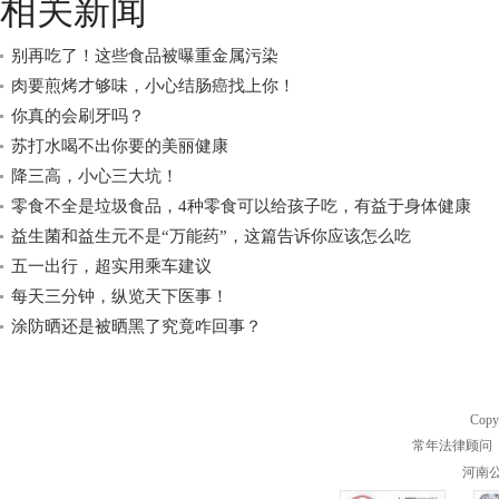
相关新闻
别再吃了！这些食品被曝重金属污染
肉要煎烤才够味，小心结肠癌找上你！
你真的会刷牙吗？
苏打水喝不出你要的美丽健康
降三高，小心三大坑！
零食不全是垃圾食品，4种零食可以给孩子吃，有益于身体健康
益生菌和益生元不是“万能药”，这篇告诉你应该怎么吃
五一出行，超实用乘车建议
每天三分钟，纵览天下医事！
涂防晒还是被晒黑了究竟咋回事？
Copy
常年法律顾问 
河南公共