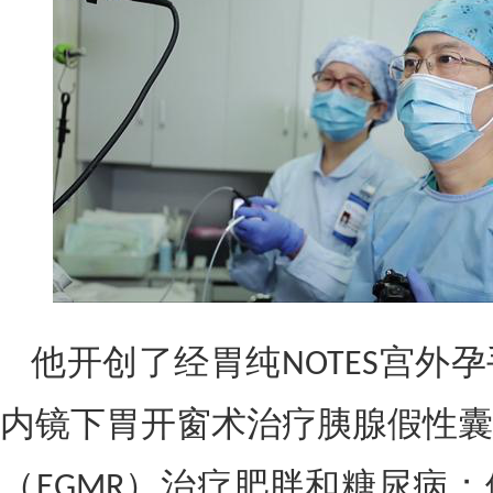
他开创了经胃纯
宫外孕
NOTES
内镜下胃开窗术治疗胰腺假性囊
（
）治疗肥胖和糖尿病；
EGMR