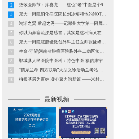
致敬医师节：库喜龙——这位“老”中医是个90后...
2
郑大一附院消化病院院长刘冰熔和他的NOTES技术...
3
鸿渐之翼 后起之秀——记郑州大学第一附属医院胃肠外科副主...
4
你以为鼻塞流涕是感冒，其实是这种病又在发作··· ...
5
郑大一附院腹腔镜微创外科主任医师张豫峰教授...
6
生命·守望|河南省肿瘤医院胸外科二病区负责人巴玉峰...
7
郸城县人民医院中医科：特色中医 福佑康宁...
8
“情系兰考·四方联动”大型义诊活动兰考站 ...
9
植根基层为百姓 凝心聚力谱新篇 ——米村镇中心卫生院工作...
10
最新视频