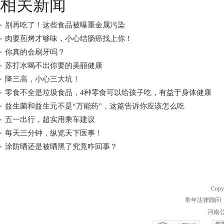
相关新闻
别再吃了！这些食品被曝重金属污染
肉要煎烤才够味，小心结肠癌找上你！
你真的会刷牙吗？
苏打水喝不出你要的美丽健康
降三高，小心三大坑！
零食不全是垃圾食品，4种零食可以给孩子吃，有益于身体健康
益生菌和益生元不是“万能药”，这篇告诉你应该怎么吃
五一出行，超实用乘车建议
每天三分钟，纵览天下医事！
涂防晒还是被晒黑了究竟咋回事？
Copy
常年法律顾问 
河南公共