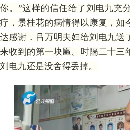
你。”这样的信任给了刘电九充
疗，景桂花的病情得以康复，如
达感谢，吕万明夫妇给刘电九送
来收到的第一块匾。时隔二十三
刘电九还是没舍得丢掉。