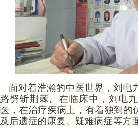
面对着浩瀚的中医世界，刘电
路劈斩
荆棘。
在临床中，刘电
医，在治疗疾病上，有着独到的
及后遗症的康复、疑难病症
等方